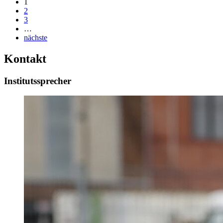
1
2
3
…
nächste
Kontakt
Institutssprecher