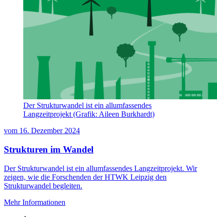
Der Strukturwandel ist ein allumfassendes
Langzeitprojekt (Grafik: Aileen Burkhardt)
vom
16. Dezember 2024
Strukturen im Wandel
Der Strukturwandel ist ein allumfassendes Langzeitprojekt. Wir
zeigen, wie die Forschenden der HTWK Leipzig den
Strukturwandel begleiten.
Mehr Informationen