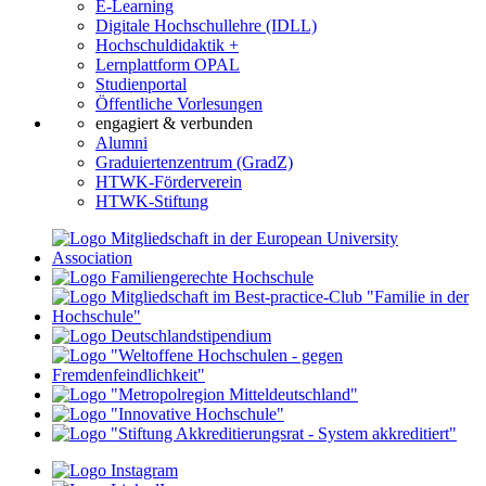
E-Learning
Digitale Hochschullehre (IDLL)
Hochschuldidaktik +
Lernplattform OPAL
Studienportal
Öffentliche Vorlesungen
engagiert & verbunden
Alumni
Graduiertenzentrum (GradZ)
HTWK-Förderverein
HTWK-Stiftung