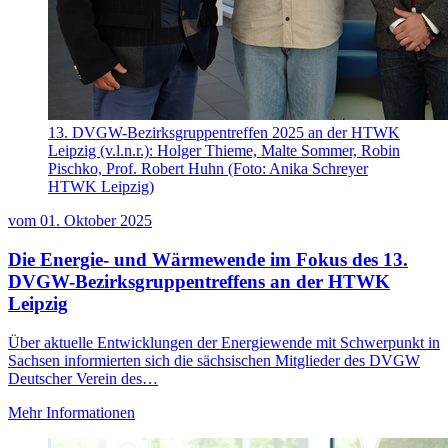
13. DVGW-Bezirksgruppentreffen 2025 an der HTWK
Leipzig (v.l.n.r.): Holger Thieme, Malte Sommer, Robin
Pischko, Prof. Robert Huhn (Foto: Anika Schreyer
HTWK Leipzig)
vom
01. Oktober 2025
Die Energie- und Wärmewende im Fokus des 13.
DVGW-Bezirksgruppentreffens an der HTWK
Leipzig
Über aktuelle Entwicklungen der Energiewende mit Schwerpunkt in
Sachsen informierten sich die sächsischen Mitglieder des DVGW
Deutscher Verein des…
Mehr Informationen