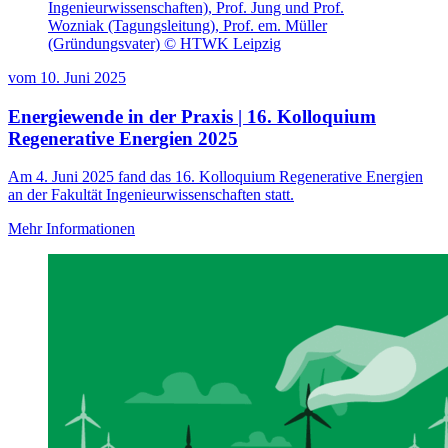
Ingenieurwissenschaften), Prof. Jung und Prof.
Wozniak (Tagungsleitung), Prof. em. Müller
(Gründungsvater) © HTWK Leipzig
vom
10. Juni 2025
Energiewende in der Praxis | 16. Kolloquium
Regenerative Energien 2025
Am 4. Juni 2025 fand das 16. Kolloquium Regenerative Energien
an der Fakultät Ingenieurwissenschaften statt.
Mehr Informationen