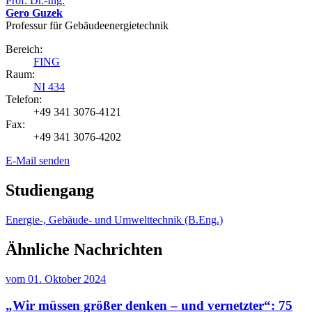
Prof. Dr.-Ing.
Gero Guzek
Professur für Gebäudeenergietechnik
Bereich:
FING
Raum:
NI 434
Telefon:
+49 341 3076-4121
Fax:
+49 341 3076-4202
E-Mail senden
Studiengang
Energie-, Gebäude- und Umwelttechnik (B.Eng.)
Ähnliche Nachrichten
vom
01. Oktober 2024
„Wir müssen größer denken – und vernetzter“: 75