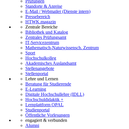
Prüfungen
Standorte & Anreise
E-Mail / Webmailer (Dienste intern)
Pressebereich
HTWK.magazin
Zentrale Bereiche
Bibliothek und Katalog
Zentrales Prüfungsamt
IT-Servicezentrum
Mathematisch-Naturwissensch. Zentrum
Sport
Hochschulkolleg
Akademisches Auslandsamt
Stellenangebote
Stellenportal
Lehre und Lernen
Beratung für Studierende
E-Learning
Digitale Hochschullehre (IDLL)
Hochschuldidaktik +
Lernplattform OPAL
Studienportal
Öffentliche Vorlesungen
engagiert & verbunden
Alumni