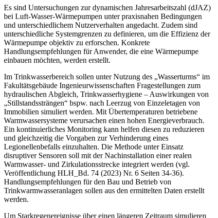
Es sind Untersuchungen zur dynamischen Jahresarbeitszahl (dJAZ)
bei Luft-Wasser-Wärmepumpen unter praxisnahen Bedingungen
und unterschiedlichem Nutzerverhalten angedacht. Zudem sind
unterschiedliche Systemgrenzen zu definieren, um die Effizienz der
Wärmepumpe objektiv zu erforschen. Konkrete
Handlungsempfehlungen für Anwender, die eine Wärmepumpe
einbauen möchten, werden erstellt.
Im Trinkwasserbereich sollen unter Nutzung des „Wasserturms“ im
Fakultätsgebäude Ingenieurwissenschaften Fragestellungen zum
hydraulischen Abgleich, Trinkwasserhygiene – Auswirkungen von
„Stillstandssträngen“ bspw. nach Leerzug von Einzeletagen von
Immobilien simuliert werden. Mit Übertemperaturen betriebene
Warmwassersysteme verursachen einen hohen Energieverbrauch.
Ein kontinuierliches Monitoring kann helfen diesen zu reduzieren
und gleichzeitig die Vorgaben zur Verhinderung eines
Legionellenbefalls einzuhalten. Die Methode unter Einsatz
disruptiver Sensoren soll mit der Nachinstallation einer realen
Warmwasser- und Zirkulationsstrecke integriert werden (vgl.
Veröffentlichung HLH_Bd. 74 (2023) Nr. 6 Seiten 34-36).
Handlungsempfehlungen für den Bau und Betrieb von
Trinkwarmwasseranlagen sollen aus den ermittelten Daten erstellt
werden.
Um Starkregenereignisse über einen längeren Zeitraum simulieren