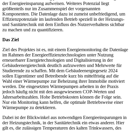
der Energieeinsparung aufweisen. Weiteres Potenzial liegt
größtenteils nur im Zusammenspiel der vorgenannten
Komponenten. Die Datenlage dazu ist zumeist unbefriedigend, um
Effizienzpotenziale im laufenden Betrieb speziell in der Heizungs-
und Sanitärtechnik mit dem Einfluss des Nutzerverhaltens sichtbar
zu machen und zu quantifizieren.
Das Ziel
Ziel des Projektes ist es, mit einem Energiemonitoring die Datenlage
im Rahmen der Energieeffizienztechnologien unter Nutzung
erneuerbarer Energietechnologien und Digitalisierung in der
Gebäudeenergietechnik deutlich aufzuwerten und Mehrwerte für
Studierende zu schaffen. Mit dem Gebäudeenergiegesetz 2024
sollen Eigentümer und Betreibende kurz bis mittelfristig auf die
Wahl einer Wärmepumpe zur Beheizung ihrer Immobilie motiviert
werden. Die eingesetzten Wärmepumpen arbeiten in der Praxis
jedoch häufig nicht mit den ausgewiesenen COP-Werten und
Jahresarbeitszahlen. Hohe Betriebskosten können die Folge sein.
Nur ein Monitoring kann helfen, die optimale Betriebsweise einer
Wärmepumpe zu detektieren.
Dabei ist der Blickwinkel aus notwendigen Energieeinsparungen in
der Heizungstechnik, in der Sanitärtechnik ein etwas anderer. Hier
gilt es, die zulässigen Temperaturen des kalten Trinkwassers, des