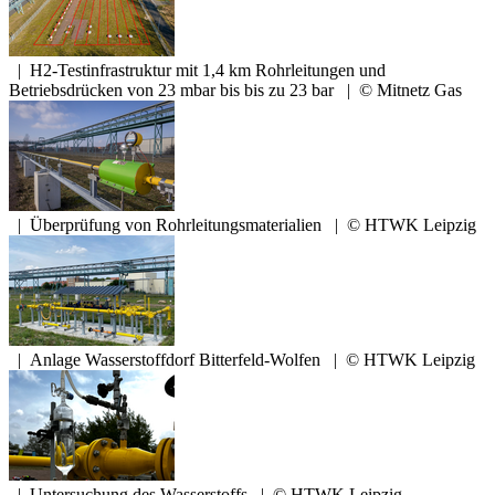
|
H2-Testinfrastruktur mit 1,4 km Rohrleitungen und
Betriebsdrücken von 23 mbar bis bis zu 23 bar
|
© Mitnetz Gas
|
Überprüfung von Rohrleitungsmaterialien
|
© HTWK Leipzig
|
Anlage Wasserstoffdorf Bitterfeld-Wolfen
|
© HTWK Leipzig
|
Untersuchung des Wasserstoffs
|
© HTWK Leipzig