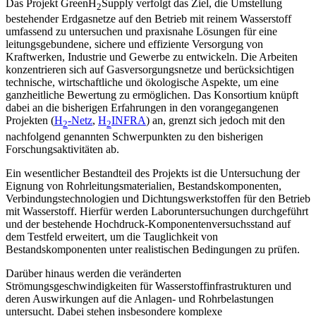
Das Projekt GreenH
Supply verfolgt das Ziel, die Umstellung
2
bestehender Erdgasnetze auf den Betrieb mit reinem Wasserstoff
umfassend zu untersuchen und praxisnahe Lösungen für eine
leitungsgebundene, sichere und effiziente Versorgung von
Kraftwerken, Industrie und Gewerbe zu entwickeln. Die Arbeiten
konzentrieren sich auf Gasversorgungsnetze und berücksichtigen
technische, wirtschaftliche und ökologische Aspekte, um eine
ganzheitliche Bewertung zu ermöglichen. Das Konsortium knüpft
dabei an die bisherigen Erfahrungen in den vorangegangenen
Projekten (
H
-Netz
,
H
INFRA
) an, grenzt sich jedoch mit den
2
2
nachfolgend genannten Schwerpunkten zu den bisherigen
Forschungsaktivitäten ab.
Ein wesentlicher Bestandteil des Projekts ist die Untersuchung der
Eignung von Rohrleitungsmaterialien, Bestandskomponenten,
Verbindungstechnologien und Dichtungswerkstoffen für den Betrieb
mit Wasserstoff. Hierfür werden Laboruntersuchungen durchgeführt
und der bestehende Hochdruck-Komponentenversuchsstand auf
dem Testfeld erweitert, um die Tauglichkeit von
Bestandskomponenten unter realistischen Bedingungen zu prüfen.
Darüber hinaus werden die veränderten
Strömungsgeschwindigkeiten für Wasserstoffinfrastrukturen und
deren Auswirkungen auf die Anlagen- und Rohrbelastungen
untersucht. Dabei stehen insbesondere komplexe