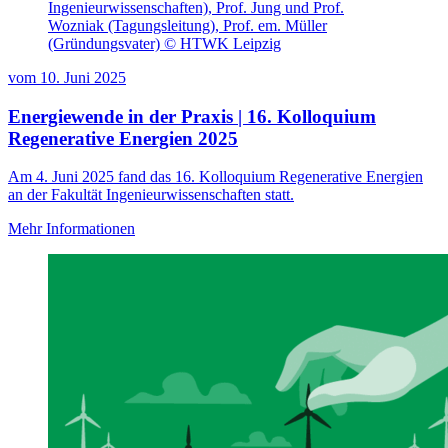
Ingenieurwissenschaften), Prof. Jung und Prof.
Wozniak (Tagungsleitung), Prof. em. Müller
(Gründungsvater) © HTWK Leipzig
vom
10. Juni 2025
Energiewende in der Praxis | 16. Kolloquium
Regenerative Energien 2025
Am 4. Juni 2025 fand das 16. Kolloquium Regenerative Energien
an der Fakultät Ingenieurwissenschaften statt.
Mehr Informationen