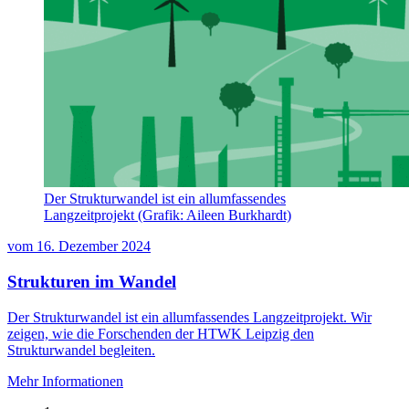
Der Strukturwandel ist ein allumfassendes
Langzeitprojekt (Grafik: Aileen Burkhardt)
vom
16. Dezember 2024
Strukturen im Wandel
Der Strukturwandel ist ein allumfassendes Langzeitprojekt. Wir
zeigen, wie die Forschenden der HTWK Leipzig den
Strukturwandel begleiten.
Mehr Informationen