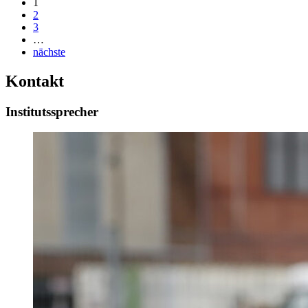
1
2
3
…
nächste
Kontakt
Institutssprecher