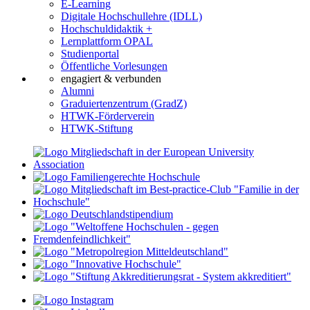
E-Learning
Digitale Hochschullehre (IDLL)
Hochschuldidaktik +
Lernplattform OPAL
Studienportal
Öffentliche Vorlesungen
engagiert & verbunden
Alumni
Graduiertenzentrum (GradZ)
HTWK-Förderverein
HTWK-Stiftung