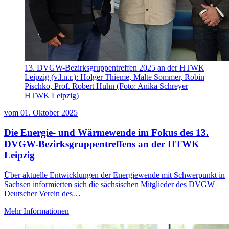
13. DVGW-Bezirksgruppentreffen 2025 an der HTWK
Leipzig (v.l.n.r.): Holger Thieme, Malte Sommer, Robin
Pischko, Prof. Robert Huhn (Foto: Anika Schreyer
HTWK Leipzig)
vom
01. Oktober 2025
Die Energie- und Wärmewende im Fokus des 13.
DVGW-Bezirksgruppentreffens an der HTWK
Leipzig
Über aktuelle Entwicklungen der Energiewende mit Schwerpunkt in
Sachsen informierten sich die sächsischen Mitglieder des DVGW
Deutscher Verein des…
Mehr Informationen