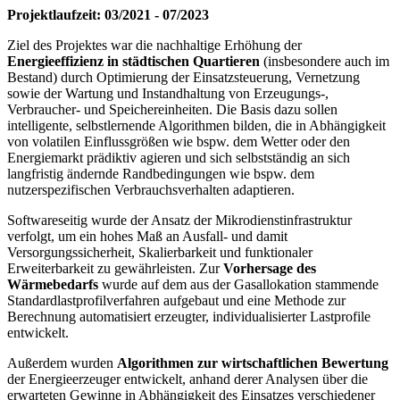
Projektlaufzeit: 03/2021 - 07/2023
Ziel des Projektes war die nachhaltige Erhöhung der
Energieeffizienz in städtischen Quartieren
(insbesondere auch im
Bestand) durch Optimierung der Einsatzsteuerung, Vernetzung
sowie der Wartung und Instandhaltung von Erzeugungs-,
Verbraucher- und Speichereinheiten. Die Basis dazu sollen
intelligente, selbstlernende Algorithmen bilden, die in Abhängigkeit
von volatilen Einflussgrößen wie bspw. dem Wetter oder den
Energiemarkt prädiktiv agieren und sich selbstständig an sich
langfristig ändernde Randbedingungen wie bspw. dem
nutzerspezifischen Verbrauchsverhalten adaptieren.
Softwareseitig wurde der Ansatz der Mikrodienstinfrastruktur
verfolgt, um ein hohes Maß an Ausfall- und damit
Versorgungssicherheit, Skalierbarkeit und funktionaler
Erweiterbarkeit zu gewährleisten. Zur
Vorhersage des
Wärmebedarfs
wurde auf dem aus der Gasallokation stammende
Standardlastprofilverfahren aufgebaut und eine Methode zur
Berechnung automatisiert erzeugter, individualisierter Lastprofile
entwickelt.
Außerdem wurden
Algorithmen zur wirtschaftlichen Bewertung
der Energieerzeuger entwickelt, anhand derer Analysen über die
erwarteten Gewinne in Abhängigkeit des Einsatzes verschiedener