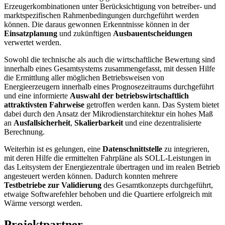
Erzeugerkombinationen unter Berücksichtigung von betreiber- und
marktspezifischen Rahmenbedingungen durchgeführt werden
können. Die daraus gewonnen Erkenntnisse können in der
Einsatzplanung
und zukünftigen
Ausbauentscheidungen
verwertet werden.
Sowohl die technische als auch die wirtschaftliche Bewertung sind
innerhalb eines Gesamtsystems zusammengefasst, mit dessen Hilfe
die Ermittlung aller möglichen Betriebsweisen von
Energieerzeugern innerhalb eines Prognosezeitraums durchgeführt
und eine informierte
Auswahl der betriebswirtschaftlich
attraktivsten Fahrweise
getroffen werden kann. Das System bietet
dabei durch den Ansatz der Mikrodienstarchitektur ein hohes Maß
an
Ausfallsicherheit
,
Skalierbarkeit
und eine dezentralisierte
Berechnung.
Weiterhin ist es gelungen, eine
Datenschnittstelle
zu integrieren,
mit deren Hilfe die ermittelten Fahrpläne als SOLL-Leistungen in
das Leitsystem der Energiezentrale übertragen und im realen Betrieb
angesteuert werden können. Dadurch konnten mehrere
Testbetriebe zur Validierung
des Gesamtkonzepts durchgeführt,
etwaige Softwarefehler behoben und die Quartiere erfolgreich mit
Wärme versorgt werden.
Projektpartner