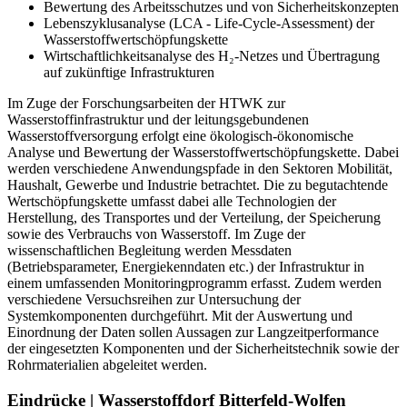
Bewertung des Arbeitsschutzes und von Sicherheitskonzepten
Lebenszyklusanalyse (LCA - Life-Cycle-Assessment) der
Wasserstoffwertschöpfungskette
Wirtschaftlichkeitsanalyse des H₂-Netzes und Übertragung
auf zukünftige Infrastrukturen
Im Zuge der Forschungsarbeiten der HTWK zur
Wasserstoffinfrastruktur und der leitungsgebundenen
Wasserstoffversorgung erfolgt eine ökologisch-ökonomische
Analyse und Bewertung der Wasserstoffwertschöpfungskette. Dabei
werden verschiedene Anwendungspfade in den Sektoren Mobilität,
Haushalt, Gewerbe und Industrie betrachtet. Die zu begutachtende
Wertschöpfungskette umfasst dabei alle Technologien der
Herstellung, des Transportes und der Verteilung, der Speicherung
sowie des Verbrauchs von Wasserstoff. Im Zuge der
wissenschaftlichen Begleitung werden Messdaten
(Betriebsparameter, Energiekenndaten etc.) der Infrastruktur in
einem umfassenden Monitoringprogramm erfasst. Zudem werden
verschiedene Versuchsreihen zur Untersuchung der
Systemkomponenten durchgeführt. Mit der Auswertung und
Einordnung der Daten sollen Aussagen zur Langzeitperformance
der eingesetzten Komponenten und der Sicherheitstechnik sowie der
Rohrmaterialien abgeleitet werden.
Eindrücke | Wasserstoffdorf Bitterfeld-Wolfen