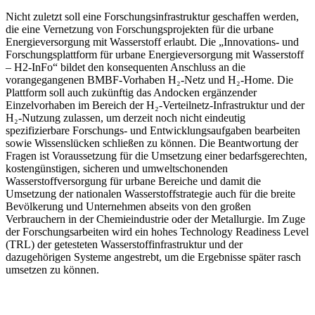
Nicht zuletzt soll eine Forschungsinfrastruktur geschaffen werden,
die eine Vernetzung von Forschungsprojekten für die urbane
Energieversorgung mit Wasserstoff erlaubt. Die „Innovations- und
Forschungsplattform für urbane Energieversorgung mit Wasserstoff
– H2-InFo“ bildet den konsequenten Anschluss an die
vorangegangenen BMBF-Vorhaben H₂-Netz und H₂-Home. Die
Plattform soll auch zukünftig das Andocken ergänzender
Einzelvorhaben im Bereich der H₂-Verteilnetz-Infrastruktur und der
H₂-Nutzung zulassen, um derzeit noch nicht eindeutig
spezifizierbare Forschungs- und Entwicklungsaufgaben bearbeiten
sowie Wissenslücken schließen zu können. Die Beantwortung der
Fragen ist Voraussetzung für die Umsetzung einer bedarfsgerechten,
kostengünstigen, sicheren und umweltschonenden
Wasserstoffversorgung für urbane Bereiche und damit die
Umsetzung der nationalen Wasserstoffstrategie auch für die breite
Bevölkerung und Unternehmen abseits von den großen
Verbrauchern in der Chemieindustrie oder der Metallurgie. Im Zuge
der Forschungsarbeiten wird ein hohes Technology Readiness Level
(TRL) der getesteten Wasserstoffinfrastruktur und der
dazugehörigen Systeme angestrebt, um die Ergebnisse später rasch
umsetzen zu können.