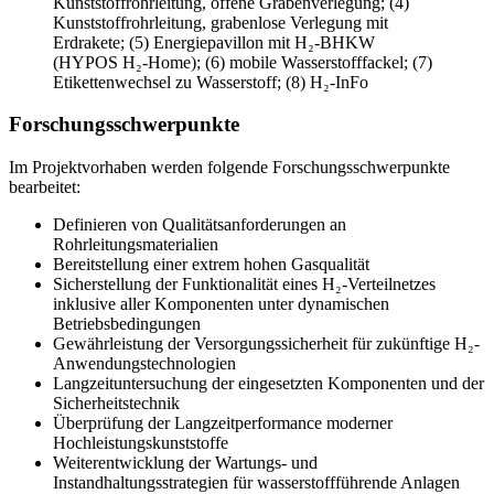
Kunststoffrohrleitung, offene Grabenverlegung; (4)
Kunststoffrohrleitung, grabenlose Verlegung mit
Erdrakete; (5) Energiepavillon mit H₂-BHKW
(HYPOS H₂-Home); (6) mobile Wasserstofffackel; (7)
Etikettenwechsel zu Wasserstoff; (8) H₂-InFo
Forschungsschwerpunkte
Im Projektvorhaben werden folgende Forschungsschwerpunkte
bearbeitet:
Definieren von Qualitätsanforderungen an
Rohrleitungsmaterialien
Bereitstellung einer extrem hohen Gasqualität
Sicherstellung der Funktionalität eines H₂-Verteilnetzes
inklusive aller Komponenten unter dynamischen
Betriebsbedingungen
Gewährleistung der Versorgungssicherheit für zukünftige H₂-
Anwendungstechnologien
Langzeituntersuchung der eingesetzten Komponenten und der
Sicherheitstechnik
Überprüfung der Langzeitperformance moderner
Hochleistungskunststoffe
Weiterentwicklung der Wartungs- und
Instandhaltungsstrategien für wasserstoffführende Anlagen