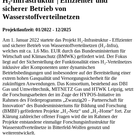
H₂-Infrastruktur | Effizienter und
sicherer Betrieb von
Wasserstoffverteilnetzen
Projektlaufzeit: 01/2022 - 12/2025
Am 1. Januar 2022 startete das Projekt H₂-Infrastruktur - Effizienter
und sicherer Betrieb von Wasserstoffverteilnetzen (H₂-Infra),
welches mit ca. 1,6 Mio. EUR durch das Bundesministerium für
Wirtschaft und Klimaschutz (BMWK) gefördert wird. Der Fokus
liegt auf der Sicherstellung der Funktionalität eines H₂-Verteilnetzes
inklusive aller Komponenten unter dynamischen
Betriebsbedingungen und insbesondere auf der Bereitstellung einer
extrem hohen Gasqualität und Versorgungssicherheit für die
zukünftigen Anwendungen. Das Konsortium, bestehend aus DBI
Gas und Umwelttechnik, MITNETZ Gas und HTWK Leipzig, setzt
die Forschungsarbeiten der im Zuge der HYPOS-Initiative im
Rahmen des Förderprogramms „Zwanzig20 – Partnerschaft für
Innovation“ des Bundesministeriums für Bildung und Forschung
(BMBF) geförderten Projekte „H₂-Netz“ und „H₂-Home“ fort. Zur
Klärung zahlreicher offener Fragen wird die im Rahmen der
Projekte entstandene einmalige Forschungsinfrastruktur für
Wasserstoffverteilnetze in Bitterfeld-Wolfen genutzt und
weiterentwickelt.